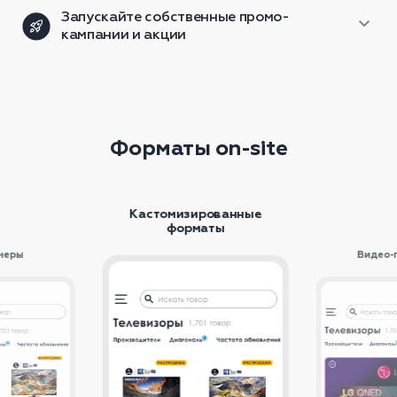
ограничиваясь выбором одного монетизатора.
Запускайте собственные промо-
кампании и акции
Таргетируйте промо на конкретные сегменты и
сравнивайте эффективность проведения акций.
Форматы on-site
Кастомизированные
форматы
неры
Видео-